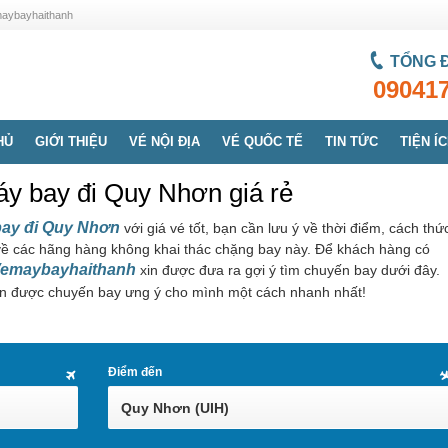
emaybayhaithanh
TỔNG 
09041
HỦ
GIỚI THIỆU
VÉ NỘI ĐỊA
VÉ QUỐC TẾ
TIN TỨC
TIỆN Í
áy bay đi Quy Nhơn giá rẻ
bay đi Quy Nhơn
với giá vé tốt, bạn cần lưu ý về thời điểm, cách thứ
ề các hãng hàng không khai thác chặng bay này. Để khách hàng có
emaybayhaithanh
xin được đưa ra gợi ý tìm chuyến bay dưới đây.
n được chuyến bay ưng ý cho mình một cách nhanh nhất!
Điểm đến
Quy Nhơn (UIH)