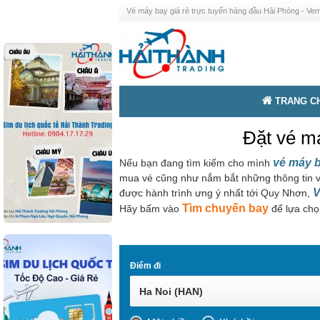
Vé máy bay giá rẻ trực tuyến hàng đầu Hải Phòng - V
TRANG C
Đặt vé m
vé máy 
Nếu bạn đang tìm kiếm cho mình
mua vé cũng như nắm bắt những thông tin v
V
được hành trình ưng ý nhất tới Quy Nhơn,
Tìm chuyến bay
Hãy bấm vào
để lựa chọ
Điểm đi
Ha Noi (HAN)