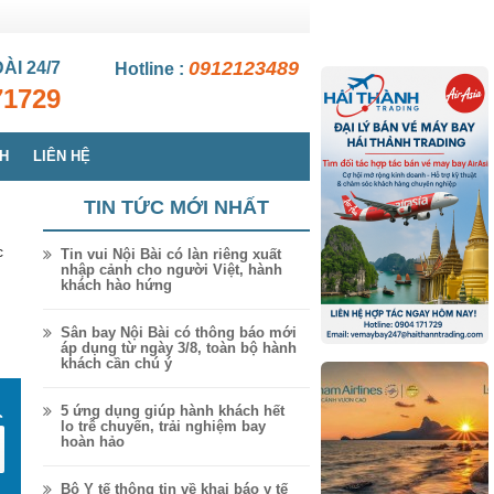
0912123489
ĐÀI
24/7
Hotline :
71729
CH
LIÊN HỆ
TIN TỨC MỚI NHẤT
c
Tin vui Nội Bài có làn riêng xuất
nhập cảnh cho người Việt, hành
khách hào hứng
Sân bay Nội Bài có thông báo mới
áp dụng từ ngày 3/8, toàn bộ hành
khách cần chú ý
5 ứng dụng giúp hành khách hết
lo trễ chuyến, trải nghiệm bay
hoàn hảo
Bộ Y tế thông tin về khai báo y tế