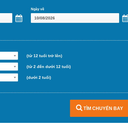
Ngày về
(từ 12 tuổi trở lên)
(từ 2 đến dưới 12 tuổi)
(dưới 2 tuổi)
TÌM CHUYẾN BAY