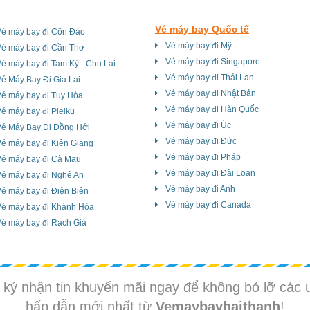
Vé máy bay Quốc tế
Vé máy bay đi Côn Đảo
Vé máy bay đi Mỹ
Vé máy bay đi Cần Thơ
Vé máy bay đi Singapore
é máy bay đi Tam Kỳ - Chu Lai
Vé máy bay đi Thái Lan
é Máy Bay Đi Gia Lai
Vé máy bay đi Nhật Bản
é máy bay đi Tuy Hòa
Vé máy bay đi Hàn Quốc
é máy bay đi Pleiku
Vé máy bay đi Úc
Vé Máy Bay Đi Đồng Hới
Vé máy bay đi Đức
é máy bay đi Kiên Giang
Vé máy bay đi Pháp
Vé máy bay đi Cà Mau
Vé máy bay đi Đài Loan
Vé máy bay đi Nghệ An
Vé máy bay đi Anh
é máy bay đi Điện Biên
Vé máy bay đi Canada
Vé máy bay đi Khánh Hòa
é máy bay đi Rạch Giá
ký nhận tin khuyến mãi ngay để không bỏ lỡ các 
hấp dẫn mới nhất từ
Vemaybayhaithanh
!