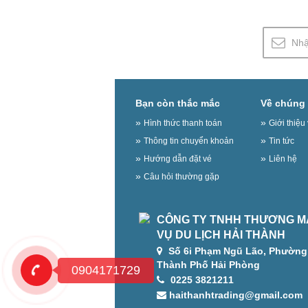
Bạn còn thắc mắc
Về chúng 
Hình thức thanh toán
Giới thiệ
Thông tin chuyển khoản
Tin tức
Hướng dẫn đặt vé
Liên hệ
Câu hỏi thường gặp
CÔNG TY TNHH THƯƠNG MẠ
VỤ DU LỊCH HẢI THÀNH
Số 6i Phạm Ngũ Lão, Phường 
Thành Phố Hải Phòng
0904171729
0225 3821211
haithanhtrading@gmail.com