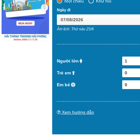
Một chiều
Khứ hồi
Ngày đi
Âm lịch: Thứ sáu 25/6
Người lớn
1
Trẻ em
0
Em bé
0
Xem hướng dẫn