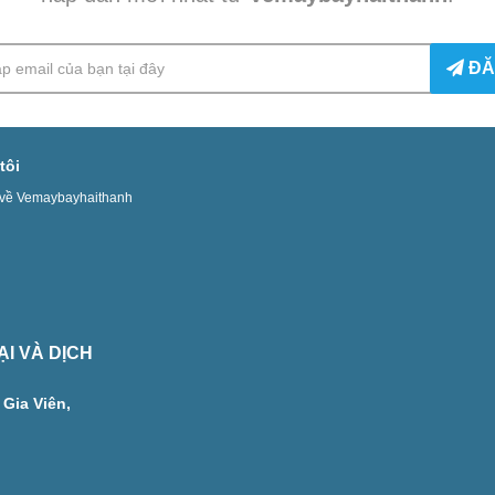
ĐĂ
tôi
u về Vemaybayhaithanh
I VÀ DỊCH
Gia Viên,