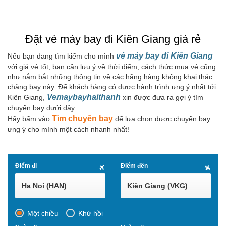
Đặt vé máy bay đi Kiên Giang giá rẻ
vé máy bay đi Kiên Giang
Nếu bạn đang tìm kiếm cho mình
với giá vé tốt, bạn cần lưu ý về thời điểm, cách thức mua vé cũng
như nắm bắt những thông tin về các hãng hàng không khai thác
chặng bay này. Để khách hàng có được hành trình ưng ý nhất tới
Vemaybayhaithanh
Kiên Giang,
xin được đưa ra gợi ý tìm
chuyến bay dưới đây.
Tìm chuyến bay
Hãy bấm vào
để lựa chọn được chuyến bay
ưng ý cho mình một cách nhanh nhất!
Điểm đi
Điểm đến
Ha Noi (HAN)
Kiên Giang (VKG)
Một chiều
Khứ hồi