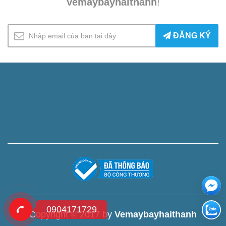
Vemaybayhaithanh
!
ĐĂNG KÝ
0904171729
Copyright © 2017 by
Vemaybayhaithanh