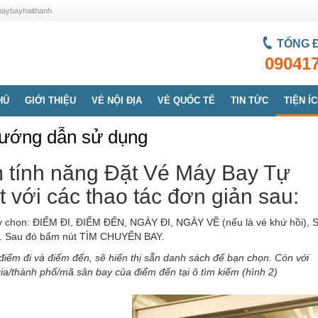
emaybayhaithanh
TỔNG 
09041
HỦ
GIỚI THIỆU
VÉ NỘI ĐỊA
VÉ QUỐC TẾ
TIN TỨC
TIỆN Í
ướng dẫn sử dụng
m tính năng Đặt Vé Máy Bay Tự
t với các thao tác đơn giản sau:
hãy chọn: ĐIỂM ĐI, ĐIỂM ĐẾN, NGÀY ĐI, NGÀY VỀ (nếu là vé khứ hồi), 
. Sau đó bấm nút TÌM CHUYẾN BAY.
ô điểm đi và điểm đến, sẽ hiển thị sẵn danh sách để bạn chọn. Còn với
ia/thành phố/mã sân bay của điểm đến tại ô tìm kiếm (hình 2)