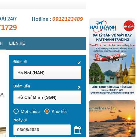
0912123489
ĐÀI
24/7
Hotline :
71729
CH
LIÊN HỆ
Điểm đi
Ha Noi (HAN)
Điểm đến
SỐ
Hồ Chí Minh (SGN)
Một chiều
Khứ hồi
Ngày đi