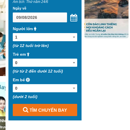
Âm lịch: Thứ năm 24/6
Ngày về
Người lớn
1
(từ 12 tuổi trở lên)
Trẻ em
0
(từ từ 2 đến dưới 12 tuổi)
Em bé
0
(dưới 2 tuổi)
TÌM CHUYẾN BAY