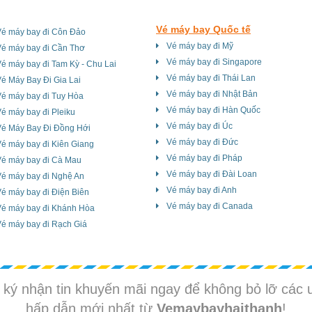
Vé máy bay Quốc tế
Vé máy bay đi Côn Đảo
Vé máy bay đi Mỹ
Vé máy bay đi Cần Thơ
Vé máy bay đi Singapore
é máy bay đi Tam Kỳ - Chu Lai
Vé máy bay đi Thái Lan
é Máy Bay Đi Gia Lai
Vé máy bay đi Nhật Bản
é máy bay đi Tuy Hòa
Vé máy bay đi Hàn Quốc
é máy bay đi Pleiku
Vé máy bay đi Úc
Vé Máy Bay Đi Đồng Hới
Vé máy bay đi Đức
é máy bay đi Kiên Giang
Vé máy bay đi Pháp
Vé máy bay đi Cà Mau
Vé máy bay đi Đài Loan
Vé máy bay đi Nghệ An
Vé máy bay đi Anh
é máy bay đi Điện Biên
Vé máy bay đi Canada
Vé máy bay đi Khánh Hòa
é máy bay đi Rạch Giá
ký nhận tin khuyến mãi ngay để không bỏ lỡ các 
hấp dẫn mới nhất từ
Vemaybayhaithanh
!