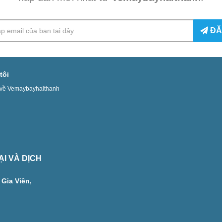
ĐĂ
tôi
u về Vemaybayhaithanh
I VÀ DỊCH
Gia Viên,