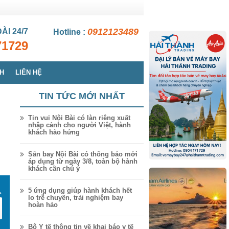
0912123489
ĐÀI
24/7
Hotline :
71729
CH
LIÊN HỆ
TIN TỨC MỚI NHẤT
Tin vui Nội Bài có làn riêng xuất
nhập cảnh cho người Việt, hành
khách hào hứng
Sân bay Nội Bài có thông báo mới
áp dụng từ ngày 3/8, toàn bộ hành
khách cần chú ý
5 ứng dụng giúp hành khách hết
lo trễ chuyến, trải nghiệm bay
hoàn hảo
Bộ Y tế thông tin về khai báo y tế