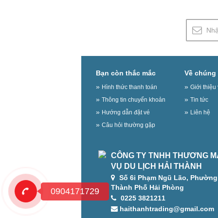
Bạn còn thắc mắc
Về chúng 
Hình thức thanh toán
Giới thiệ
Thông tin chuyển khoản
Tin tức
Hướng dẫn đặt vé
Liên hệ
Câu hỏi thường gặp
CÔNG TY TNHH THƯƠNG MẠ
VỤ DU LỊCH HẢI THÀNH
Số 6i Phạm Ngũ Lão, Phường 
Thành Phố Hải Phòng
0904171729
0225 3821211
haithanhtrading@gmail.com