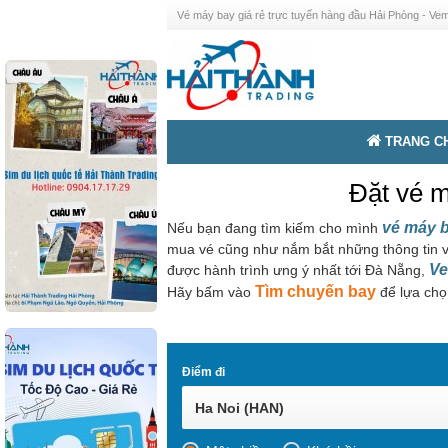
Vé máy bay giá rẻ trực tuyến hàng đầu Hải Phòng - V
TRANG C
Đặt vé m
vé máy 
Nếu bạn đang tìm kiếm cho mình
mua vé cũng như nắm bắt những thông tin v
Ve
được hành trình ưng ý nhất tới Đà Nẵng,
Tìm chuyến bay
Hãy bấm vào
để lựa chọ
Điểm đi
Ha Noi (HAN)