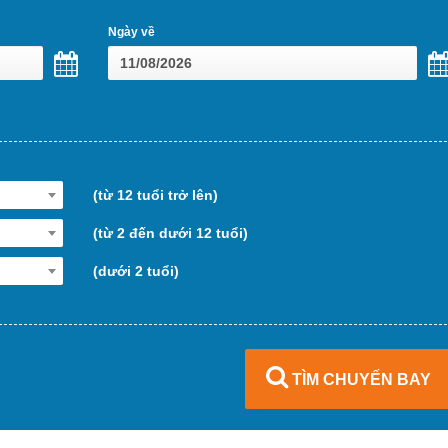
Ngày về
(từ 12 tuổi trở lên)
(từ 2 đến dưới 12 tuổi)
(dưới 2 tuổi)
TÌM CHUYẾN BAY