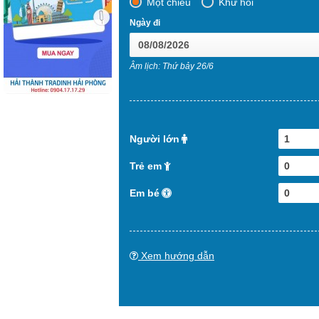
Một chiều
Khứ hồi
Ngày đi
Âm lịch: Thứ bảy 26/6
Người lớn
1
Trẻ em
0
Em bé
0
Xem hướng dẫn