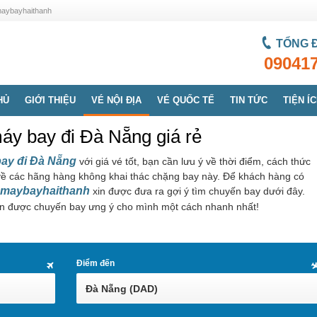
emaybayhaithanh
TỔNG 
09041
HỦ
GIỚI THIỆU
VÉ NỘI ĐỊA
VÉ QUỐC TẾ
TIN TỨC
TIỆN Í
áy bay đi Đà Nẵng giá rẻ
bay đi Đà Nẵng
với giá vé tốt, bạn cần lưu ý về thời điểm, cách thức
ề các hãng hàng không khai thác chặng bay này. Để khách hàng có
maybayhaithanh
xin được đưa ra gợi ý tìm chuyến bay dưới đây.
n được chuyến bay ưng ý cho mình một cách nhanh nhất!
Điểm đến
Đà Nẵng (DAD)